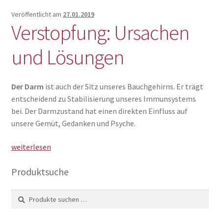
deine
Zellen
Veröffentlicht am
27.01.2019
Verstopfung: Ursachen
und
bleibe
und Lösungen
144
Jahre
jung,
Der Darm
ist auch der Sitz unseres Bauchgehirns. Er trägt
schön
entscheidend zu Stabilisierung unseres Immunsystems
und
bei. Der Darmzustand hat einen direkten Einfluss auf
vital!
unsere Gemüt, Gedanken und Psyche.
Verstopfung:
weiterlesen
Ursachen
Produktsuche
und
Lösungen
Suche
Suchen
nach: