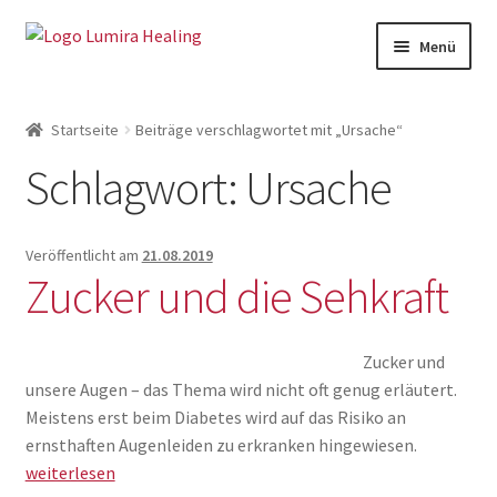
Zur
Zum
Menü
Navigation
Inhalt
springen
springen
Meine Leistungen
Startseite
Beiträge verschlagwortet mit „Ursache“
Live Seminare
Schlagwort:
Ursache
Online Seminare
Therapeuten
Veröffentlicht am
21.08.2019
Zucker und die Sehkraft
Unter
SHOP
öffnen
Unter
Weitere Infos
Zucker und
öffnen
unsere Augen – das Thema wird nicht oft genug erläutert.
Meistens erst beim Diabetes wird auf das Risiko an
Zucker
ernsthaften Augenleiden zu erkranken hingewiesen.
und
weiterlesen