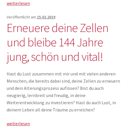
Augen
weiterlesen
täglich
stärken
Veröffentlicht am
15.02.2019
Erneuere deine Zellen
durch
einfache
und bleibe 144 Jahre
Übungen
jung, schön und vital!
Hast du Lust zusammen mit mir und mit vielen anderen
Menschen, die bereits dabei sind, deine Zellen zu erneuern
und dein Alterungsprozess auflösen? Bist du auch
neugierig, lernbreit und freudig, in deine
Weiterentwicklung zu investieren? Hast du auch Lust, in
deinem Leben all deine Träume zu erreichen?
Erneuere
weiterlesen