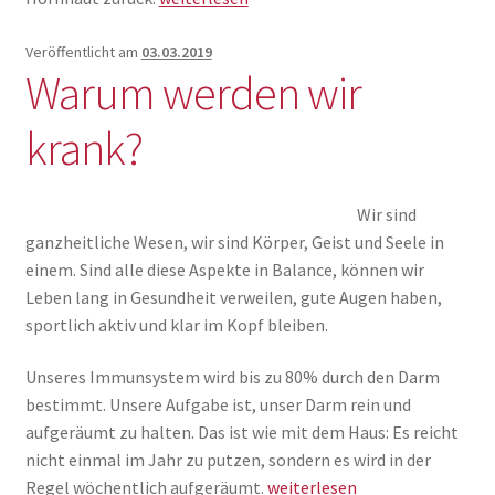
–
was
Veröffentlicht am
03.03.2019
Warum werden wir
kann
man
krank?
tun?
Wir sind
ganzheitliche Wesen, wir sind Körper, Geist und Seele in
einem. Sind alle diese Aspekte in Balance, können wir
Leben lang in Gesundheit verweilen, gute Augen haben,
sportlich aktiv und klar im Kopf bleiben.
Unseres Immunsystem wird bis zu 80% durch den Darm
bestimmt. Unsere Aufgabe ist, unser Darm rein und
aufgeräumt zu halten. Das ist wie mit dem Haus: Es reicht
nicht einmal im Jahr zu putzen, sondern es wird in der
Warum
Regel wöchentlich aufgeräumt.
weiterlesen