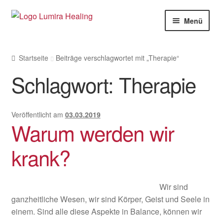
Zur
Zum
Menü
Navigation
Inhalt
springen
springen
Meine Leistungen
Startseite
Beiträge verschlagwortet mit „Therapie“
Live Seminare
Schlagwort:
Therapie
Online Seminare
Therapeuten
Veröffentlicht am
03.03.2019
Warum werden wir
Unte
SHOP
öffne
krank?
Unte
Weitere Infos
öffne
Wir sind
ganzheitliche Wesen, wir sind Körper, Geist und Seele in
einem. Sind alle diese Aspekte in Balance, können wir