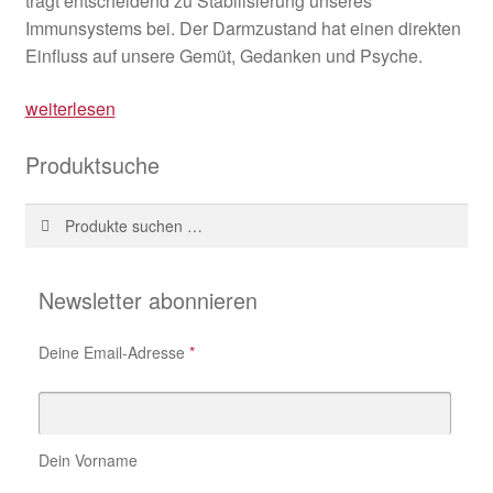
trägt entscheidend zu Stabilisierung unseres
Immunsystems bei. Der Darmzustand hat einen direkten
Einfluss auf unsere Gemüt, Gedanken und Psyche.
Verstopfung:
weiterlesen
Ursachen
Produktsuche
und
Lösungen
Suche
Suchen
nach:
Newsletter abonnieren
Deine Email-Adresse
*
Dein Vorname