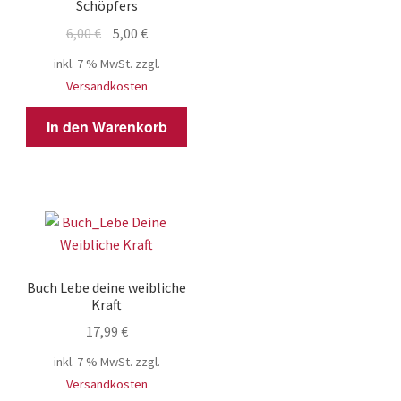
Schöpfers
Ursprünglicher
Aktueller
6,00
€
5,00
€
Preis
Preis
inkl. 7 % MwSt.
zzgl.
war:
ist:
Versandkosten
6,00 €
5,00 €.
In den Warenkorb
Buch Lebe deine weibliche
Kraft
17,99
€
inkl. 7 % MwSt.
zzgl.
Versandkosten