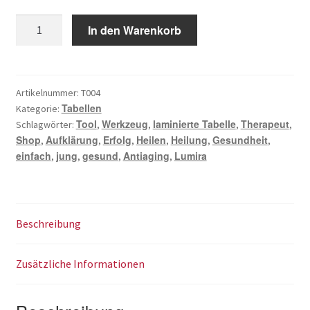
war:
ist:
Lumi-
In den Warenkorb
6,00 €
5,00 €.
Farbentabelle
Menge
Artikelnummer:
T004
Tabellen
Kategorie:
Tool
Werkzeug
laminierte Tabelle
Therapeut
Schlagwörter:
,
,
,
,
Shop
Aufklärung
Erfolg
Heilen
Heilung
Gesundheit
,
,
,
,
,
,
einfach
jung
gesund
Antiaging
Lumira
,
,
,
,
Beschreibung
Zusätzliche Informationen