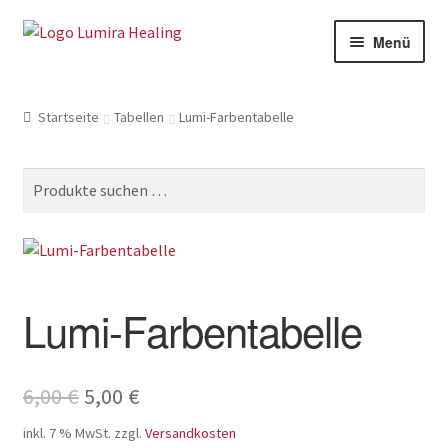
Zur
Zum
Menü
Navigation
Inhalt
springen
springen
Meine Leistungen
Startseite
Tabellen
Lumi-Farbentabelle
Live Seminare
Online Seminare
Suche
nach:
Therapeuten
Unte
SHOP
öffne
Lumi-Farbentabelle
Unte
Weitere Infos
öffne
Ursprünglicher
Aktueller
6,00
€
5,00
€
Preis
Preis
inkl. 7 % MwSt.
zzgl.
Versandkosten