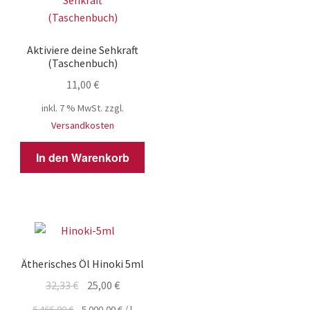
Aktiviere deine Sehkraft
(Taschenbuch)
11,00
€
inkl. 7 % MwSt.
zzgl.
Versandkosten
In den Warenkorb
Ätherisches Öl Hinoki 5ml
Ursprünglicher
Aktueller
32,33
€
25,00
€
Preis
Preis
6.466,00
€
5.000,00
€
/
l