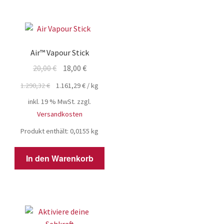
Air™ Vapour Stick
Ursprünglicher
Aktueller
20,00
€
18,00
€
Preis
Preis
1.290,32
€
1.161,29
€
/
kg
war:
ist:
inkl. 19 % MwSt.
zzgl.
20,00 €
18,00 €.
Versandkosten
Produkt enthält: 0,0155
kg
In den Warenkorb