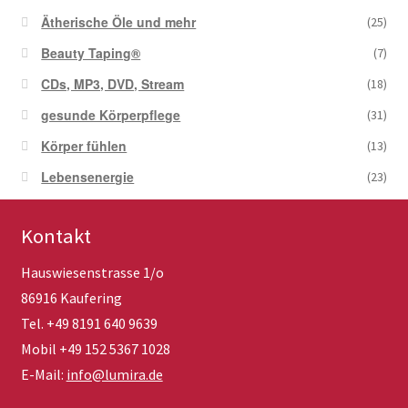
Ätherische Öle und mehr
(25)
Beauty Taping®
(7)
CDs, MP3, DVD, Stream
(18)
gesunde Körperpflege
(31)
Körper fühlen
(13)
Lebensenergie
(23)
Kontakt
Hauswiesenstrasse 1/o
86916 Kaufering
Tel. +49 8191 640 9639
Mobil +49 152 5367 1028
E-Mail:
info@lumira.de