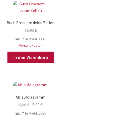
Buch Erneuere deine Zellen
16,95
€
inkl. 7 % MwSt.
zzgl.
Versandkosten
In den Warenkorb
Ablaufdiagramm
Ursprünglicher
Aktueller
6,00
€
5,00
€
Preis
Preis
inkl. 7 % MwSt.
zzgl.