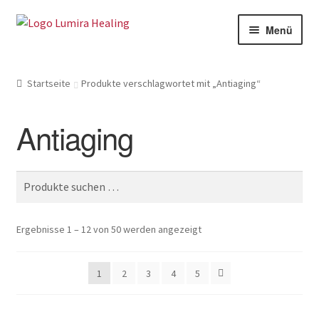
Zur
Zum
Menü
Navigation
Inhalt
springen
springen
Meine Leistungen
Startseite
Produkte verschlagwortet mit „Antiaging“
Live Seminare
Antiaging
Online Seminare
Therapeuten
Suche
Unte
SHOP
nach:
öffne
Unte
Weitere Infos
Ergebnisse 1 – 12 von 50 werden angezeigt
öffne
1
2
3
4
5