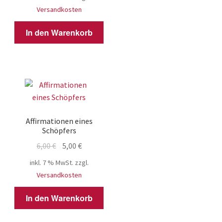
war:
ist:
Versandkosten
6,00 €
5,00 €.
In den Warenkorb
Affirmationen eines
Schöpfers
Ursprünglicher
Aktueller
6,00
€
5,00
€
Preis
Preis
inkl. 7 % MwSt.
zzgl.
war:
ist:
Versandkosten
6,00 €
5,00 €.
In den Warenkorb