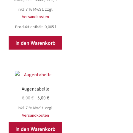
war:
ist:
inkl. 7 % MwSt.
zzgl.
32,33 €
25,00 €.
Versandkosten
Produkt enthält: 0,005
l
In den Warenkorb
Augentabelle
Ursprünglicher
Aktueller
6,00
€
5,00
€
Preis
Preis
inkl. 7 % MwSt.
zzgl.
war:
ist:
Versandkosten
6,00 €
5,00 €.
In den Warenkorb