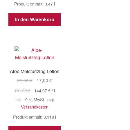
Produkt enthält: 0,47
l
In den Warenkorb
Aloe Moisturizing Lotion
Ursprünglicher
Aktueller
21,44
€
17,00
€
Preis
Preis
181,69
€
144,07
€
/
l
war:
ist:
inkl. 19 % MwSt.
zzgl.
21,44 €
17,00 €.
Versandkosten
Produkt enthält: 0,118
l