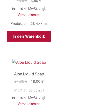
Ursprünglicher
Aktueller
4,76
€
3,50
€
Preis
Preis
inkl. 19 % MwSt.
zzgl.
war:
ist:
Versandkosten
4,76 €
3,50 €.
Produkt enthält: 4,44
ml
In den Warenkorb
Aloe Liquid Soap
Ursprünglicher
Aktueller
24,35
€
18,00
€
Preis
Preis
51,81
€
38,30
€
/
l
war:
ist:
inkl. 19 % MwSt.
zzgl.
24,35 €
18,00 €.
Versandkosten