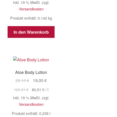
inkl. 19 % MwSt.
zzgl.
7,72 €
6,00 €.
Versandkosten
Produkt enthält: 0,142
kg
In den Warenkorb
Aloe Body Lotion
Ursprünglicher
Aktueller
29,10
€
19,00
€
Preis
Preis
123,31
€
80,51
€
/
l
war:
ist:
inkl. 19 % MwSt.
zzgl.
29,10 €
19,00 €.
Versandkosten
Produkt enthält: 0,236
l