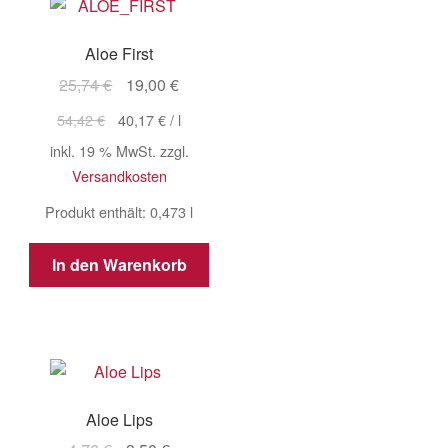
Aloe First
Ursprünglicher
Aktueller
25,74
€
19,00
€
Preis
Preis
54,42
€
40,17
€
/
l
war:
ist:
inkl. 19 % MwSt.
zzgl.
25,74 €
19,00 €.
Versandkosten
Produkt enthält: 0,473
l
In den Warenkorb
Aloe Lips