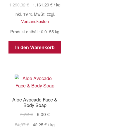
Preis
Preis
1.290,32
€
1.161,29
€
/
kg
war:
ist:
inkl. 19 % MwSt.
zzgl.
20,00 €
18,00 €.
Versandkosten
Produkt enthält: 0,0155
kg
In den Warenkorb
Aloe Avocado Face &
Body Soap
Ursprünglicher
Aktueller
7,72
€
6,00
€
Preis
Preis
54,37
€
42,25
€
/
kg
war:
ist: