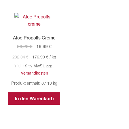
Aloe Propolis Creme
Ursprünglicher
Aktueller
26,22
€
19,99
€
Preis
Preis
232,04
€
176,90
€
/
kg
war:
ist:
inkl. 19 % MwSt.
zzgl.
26,22 €
19,99 €.
Versandkosten
Produkt enthält: 0,113
kg
In den Warenkorb