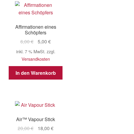
Affirmationen eines
Schöpfers
Ursprünglicher
Aktueller
6,00
€
5,00
€
Preis
Preis
inkl. 7 % MwSt.
zzgl.
war:
ist:
Versandkosten
6,00 €
5,00 €.
In den Warenkorb
Air™ Vapour Stick
Ursprünglicher
Aktueller
20,00
€
18,00
€