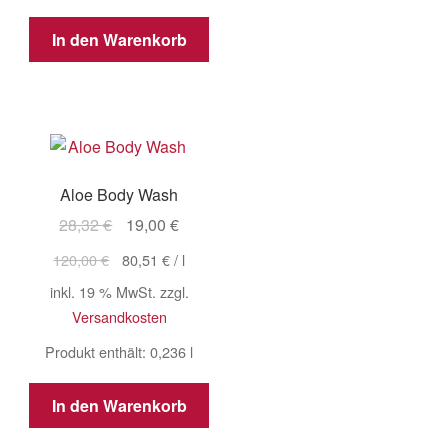
In den Warenkorb
Aloe Body Wash
Ursprünglicher
Aktueller
28,32
€
19,00
€
Preis
Preis
120,00
€
80,51
€
/
l
war:
ist:
inkl. 19 % MwSt.
zzgl.
28,32 €
19,00 €.
Versandkosten
Produkt enthält: 0,236
l
In den Warenkorb