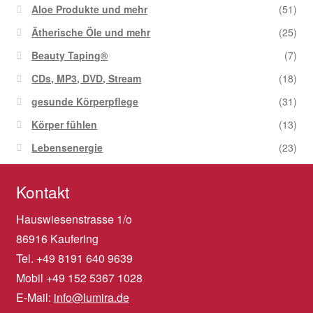
Aloe Produkte und mehr
(51)
Ätherische Öle und mehr
(25)
Beauty Taping®
(7)
CDs, MP3, DVD, Stream
(18)
gesunde Körperpflege
(31)
Körper fühlen
(13)
Lebensenergie
(23)
Kontakt
Hauswiesenstrasse 1/o
86916 Kaufering
Tel. +49 8191 640 9639
Mobil +49 152 5367 1028
E-Mail:
info@lumira.de