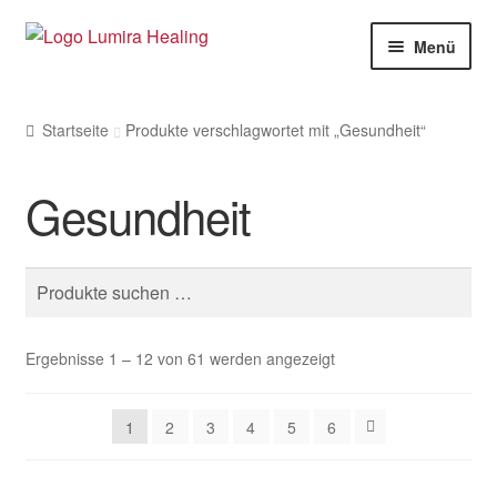
Zur
Zum
Menü
Navigation
Inhalt
springen
springen
Meine Leistungen
Startseite
Produkte verschlagwortet mit „Gesundheit“
Live Seminare
Gesundheit
Online Seminare
Therapeuten
Suche
Unte
SHOP
nach:
öffne
Unte
Weitere Infos
Ergebnisse 1 – 12 von 61 werden angezeigt
öffne
1
2
3
4
5
6