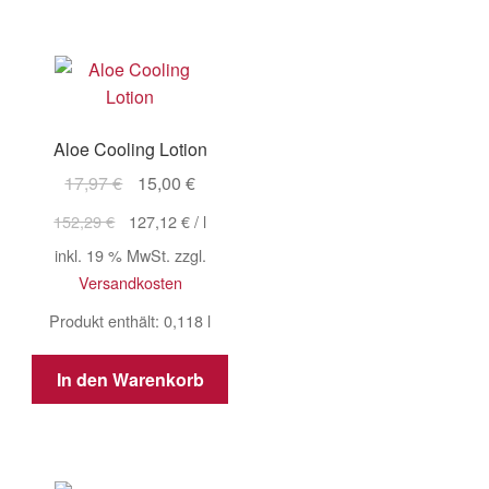
Aloe Cooling Lotion
Ursprünglicher
Aktueller
17,97
€
15,00
€
Preis
Preis
152,29
€
127,12
€
/
l
war:
ist:
inkl. 19 % MwSt.
zzgl.
17,97 €
15,00 €.
Versandkosten
Produkt enthält: 0,118
l
In den Warenkorb