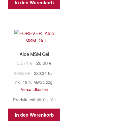
In den Warenkorb
Aloe MSM Gel
Ursprünglicher
Aktueller
35,71
€
26,00
€
Preis
Preis
302,63
€
220,34
€
/
l
war:
ist:
inkl. 19 % MwSt.
zzgl.
35,71 €
26,00 €.
Versandkosten
Produkt enthält: 0,118
l
In den Warenkorb