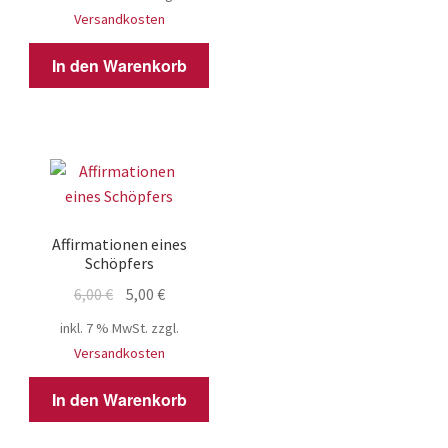
war:
ist:
Versandkosten
6,00 €
5,00 €.
In den Warenkorb
Affirmationen eines
Schöpfers
Ursprünglicher
Aktueller
6,00
€
5,00
€
Preis
Preis
inkl. 7 % MwSt.
zzgl.
war:
ist:
Versandkosten
6,00 €
5,00 €.
In den Warenkorb