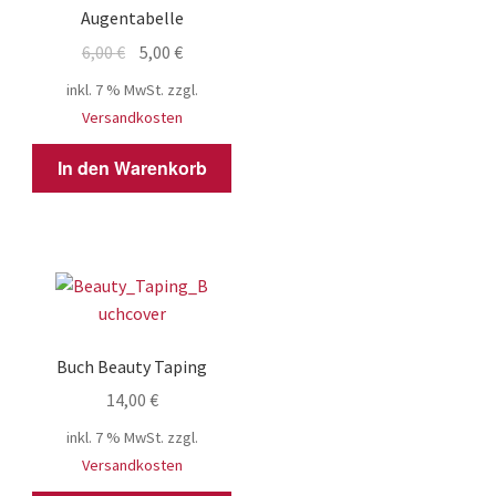
Augentabelle
Ursprünglicher
Aktueller
6,00
€
5,00
€
Preis
Preis
inkl. 7 % MwSt.
zzgl.
war:
ist:
Versandkosten
6,00 €
5,00 €.
In den Warenkorb
Buch Beauty Taping
14,00
€
inkl. 7 % MwSt.
zzgl.
Versandkosten