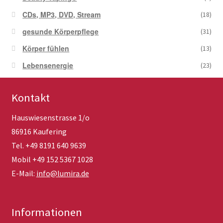
CDs, MP3, DVD, Stream
(18)
gesunde Körperpflege
(31)
Körper fühlen
(13)
Lebensenergie
(23)
Kontakt
Hauswiesenstrasse 1/o
86916 Kaufering
Tel. +49 8191 640 9639
Mobil +49 152 5367 1028
E-Mail:
info@lumira.de
Informationen