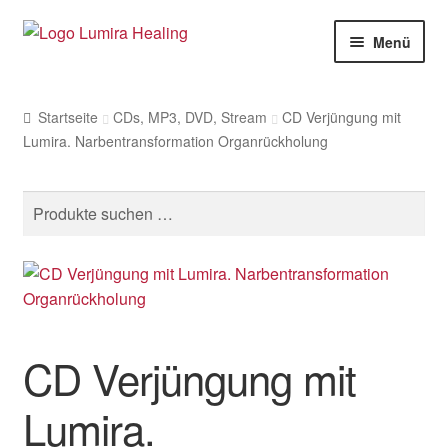
Zur
Zum
Menü
Navigation
Inhalt
springen
springen
Meine Leistungen
Startseite
CDs, MP3, DVD, Stream
CD Verjüngung mit
Live Seminare
Lumira. Narbentransformation Organrückholung
Online Seminare
Suche
Therapeuten
nach:
SHOP
Weitere Infos
CD Verjüngung mit
Lumira.