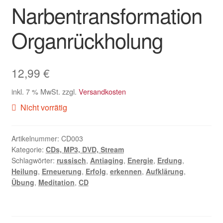
Narbentransformation
Organrückholung
12,99
€
inkl. 7 % MwSt.
zzgl.
Versandkosten
Nicht vorrätig
Artikelnummer:
CD003
Kategorie:
CDs, MP3, DVD, Stream
Schlagwörter:
russisch
,
Antiaging
,
Energie
,
Erdung
,
Heilung
,
Erneuerung
,
Erfolg
,
erkennen
,
Aufklärung
,
Übung
,
Meditation
,
CD