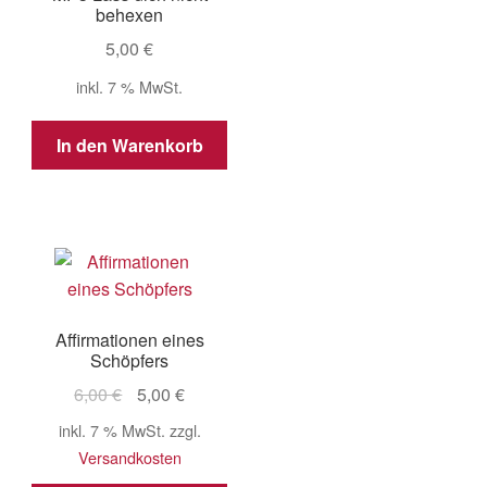
behexen
5,00
€
inkl. 7 % MwSt.
In den Warenkorb
Affirmationen eines
Schöpfers
Ursprünglicher
Aktueller
6,00
€
5,00
€
Preis
Preis
inkl. 7 % MwSt.
zzgl.
war:
ist:
Versandkosten
6,00 €
5,00 €.