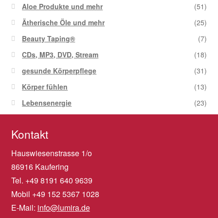
Aloe Produkte und mehr
(51)
Ätherische Öle und mehr
(25)
Beauty Taping®
(7)
CDs, MP3, DVD, Stream
(18)
gesunde Körperpflege
(31)
Körper fühlen
(13)
Lebensenergie
(23)
Kontakt
Hauswiesenstrasse 1/o
86916 Kaufering
Tel. +49 8191 640 9639
Mobil +49 152 5367 1028
E-Mail:
info@lumira.de