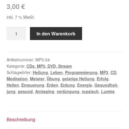
3,00
€
inkl. 7 % MwSt.
MP3
In den Warenkorb
Meditation
deines
Lebens
Menge
Artikelnummer:
MP3-04
Kategorie:
CDs, MP3, DVD, Stream
Schlagwörter:
Heilung
,
Leben
,
Programmierung
,
MP3
,
CD
,
Meditation
,
Meister
,
Übung
,
geistige Heilung
,
Erfolg
,
Heilen
,
Erneuerung
,
Erden
,
Erdung
,
Energie
,
Gesundheit
,
jung
,
gesund
,
Antiaging
,
verjüngung
,
russisch
,
Lumira
Beschreibung