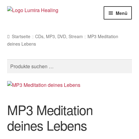
Zur
Zum
Menü
Navigation
Inhalt
springen
springen
Meine Leistungen
Startseite
CDs, MP3, DVD, Stream
MP3 Meditation
Live Seminare
deines Lebens
Online Seminare
Suche
Therapeuten
nach:
Unte
SHOP
öffne
Unte
Weitere Infos
MP3 Meditation
öffne
deines Lebens