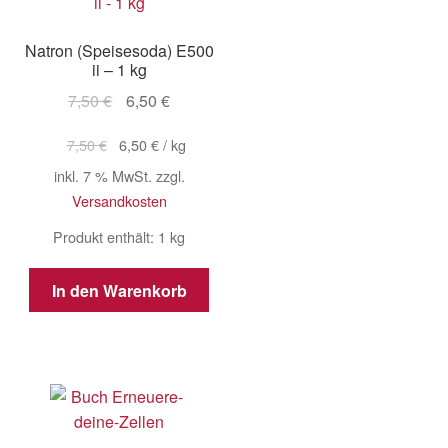
Natron (Speisesoda) E500
ii – 1 kg
Ursprünglicher
Aktueller
7,50
€
6,50
€
Preis
Preis
7,50
€
6,50
€
/
kg
war:
ist:
7,50 €
6,50 €.
inkl. 7 % MwSt.
zzgl.
Versandkosten
Produkt enthält: 1
kg
In den Warenkorb