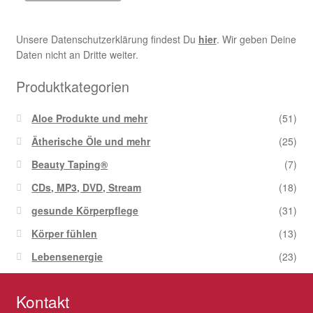
Unsere Datenschutzerklärung findest Du
hier
. Wir geben Deine
Daten nicht an Dritte weiter.
Produktkategorien
Aloe Produkte und mehr
(51)
Ätherische Öle und mehr
(25)
Beauty Taping®
(7)
CDs, MP3, DVD, Stream
(18)
gesunde Körperpflege
(31)
Körper fühlen
(13)
Lebensenergie
(23)
Kontakt