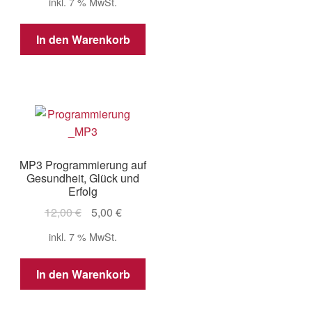
inkl. 7 % MwSt.
war:
ist:
12,99 €
5,00 €.
In den Warenkorb
MP3 Programmierung auf
Gesundheit, Glück und
Erfolg
Ursprünglicher
Aktueller
12,00
€
5,00
€
Preis
Preis
inkl. 7 % MwSt.
war:
ist:
12,00 €
5,00 €.
In den Warenkorb