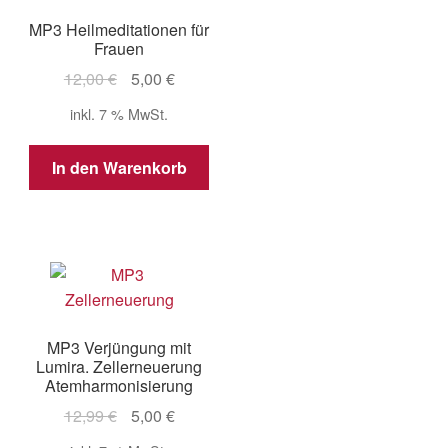
MP3 Heilmeditationen für
Frauen
Ursprünglicher
Aktueller
12,00
€
5,00
€
Preis
Preis
inkl. 7 % MwSt.
war:
ist:
12,00 €
5,00 €.
In den Warenkorb
MP3 Verjüngung mit
Lumira. Zellerneuerung
Atemharmonisierung
Ursprünglicher
Aktueller
12,99
€
5,00
€
Preis
Preis