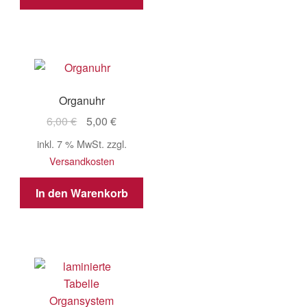
Organuhr
Ursprünglicher
Aktueller
6,00
€
5,00
€
Preis
Preis
inkl. 7 % MwSt.
zzgl.
war:
ist:
Versandkosten
6,00 €
5,00 €.
In den Warenkorb