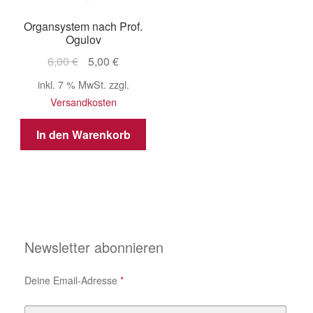
Organsystem nach Prof.
Ogulov
Ursprünglicher
Aktueller
6,00
€
5,00
€
Preis
Preis
inkl. 7 % MwSt.
zzgl.
war:
ist:
Versandkosten
6,00 €
5,00 €.
In den Warenkorb
Newsletter abonnieren
Deine Email-Adresse
*