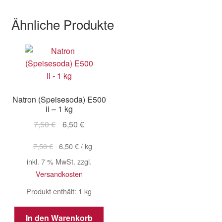
Ähnliche Produkte
Natron (Speisesoda) E500
ii – 1 kg
Ursprünglicher
Aktueller
7,50
€
6,50
€
Preis
Preis
7,50
€
6,50
€
/
kg
war:
ist:
7,50 €
6,50 €.
inkl. 7 % MwSt.
zzgl.
Versandkosten
Produkt enthält: 1
kg
In den Warenkorb