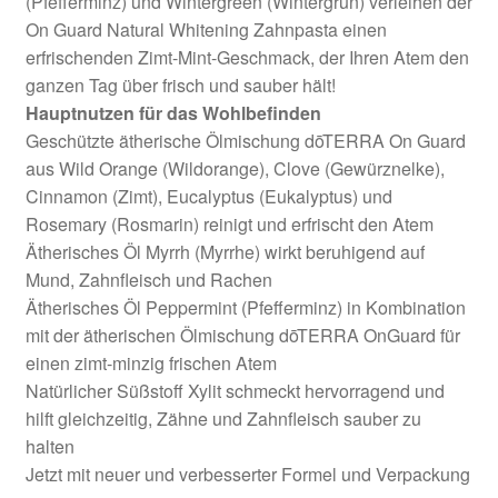
(Pfefferminz) und Wintergreen (Wintergrün) verleihen der
On Guard Natural Whitening Zahnpasta einen
erfrischenden Zimt-Mint-Geschmack, der Ihren Atem den
ganzen Tag über frisch und sauber hält!
Hauptnutzen für das Wohlbefinden
Geschützte ätherische Ölmischung dōTERRA On Guard
aus Wild Orange (Wildorange), Clove (Gewürznelke),
Cinnamon (Zimt), Eucalyptus (Eukalyptus) und
Rosemary (Rosmarin) reinigt und erfrischt den Atem
Ätherisches Öl Myrrh (Myrrhe) wirkt beruhigend auf
Mund, Zahnfleisch und Rachen
Ätherisches Öl Peppermint (Pfefferminz) in Kombination
mit der ätherischen Ölmischung dōTERRA OnGuard für
einen zimt-minzig frischen Atem
Natürlicher Süßstoff Xylit schmeckt hervorragend und
hilft gleichzeitig, Zähne und Zahnfleisch sauber zu
halten
Jetzt mit neuer und verbesserter Formel und Verpackung