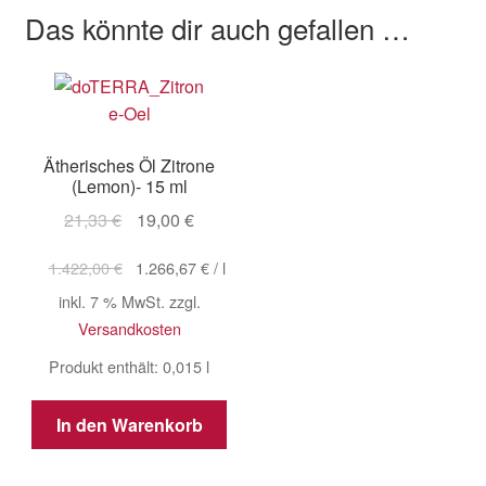
Das könnte dir auch gefallen …
Ätherisches Öl Zitrone
(Lemon)- 15 ml
Ursprünglicher
Aktueller
21,33
€
19,00
€
Preis
Preis
1.422,00
€
1.266,67
€
/
l
war:
ist:
21,33 €
19,00 €.
inkl. 7 % MwSt.
zzgl.
Versandkosten
Produkt enthält: 0,015
l
In den Warenkorb