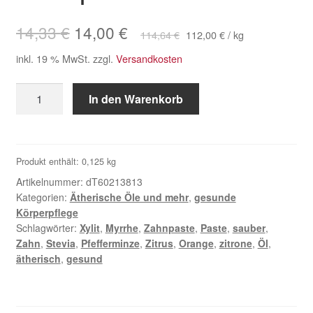
Ursprünglicher
Aktueller
14,33
€
14,00
€
114,64
€
112,00
€
/
kg
Preis
Preis
inkl. 19 % MwSt.
zzgl.
Versandkosten
war:
ist:
On
In den Warenkorb
14,33 €
14,00 €.
Guard
Aufhellende
Zahnpasta
Menge
Produkt enthält: 0,125
kg
Artikelnummer:
dT60213813
Kategorien:
Ätherische Öle und mehr
,
gesunde
Körperpflege
Schlagwörter:
Xylit
,
Myrrhe
,
Zahnpaste
,
Paste
,
sauber
,
Zahn
,
Stevia
,
Pfefferminze
,
Zitrus
,
Orange
,
zitrone
,
Öl
,
ätherisch
,
gesund