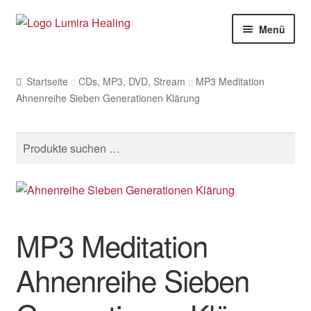
Zur
Zum
Menü
Navigation
Inhalt
springen
springen
Meine Leistungen
Startseite
CDs, MP3, DVD, Stream
MP3 Meditation
Live Seminare
Ahnenreihe Sieben Generationen Klärung
Online Seminare
Suche
Therapeuten
nach:
Unte
SHOP
öffne
Unte
Weitere Infos
MP3 Meditation
öffne
Ahnenreihe Sieben