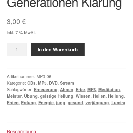
Generationen Klärung
3,00
€
inkl. 7 % MwSt.
MP3
In den Warenkorb
Meditation
Ahnenreihe
Sieben
Generationen
Artikelnummer:
MP3-06
Kategorie:
CDs, MP3, DVD, Stream
Klärung
Schlagwörter:
Erneuerung
,
Ahnen
,
Erbe
,
MP3
,
Meditation
,
Menge
Meister
,
Übung
,
geistige Heilung
,
Wissen
,
Heilen
,
Heilung
,
Erden
,
Erdung
,
Energie
,
jung
,
gesund
,
verjüngung
,
Lumira
Beschreibung