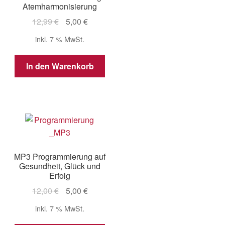
Atemharmonisierung
Ursprünglicher
Aktueller
12,99
€
5,00
€
Preis
Preis
inkl. 7 % MwSt.
war:
ist:
12,99 €
5,00 €.
In den Warenkorb
MP3 Programmierung auf
Gesundheit, Glück und
Erfolg
Ursprünglicher
Aktueller
12,00
€
5,00
€
Preis
Preis
inkl. 7 % MwSt.
war:
ist: