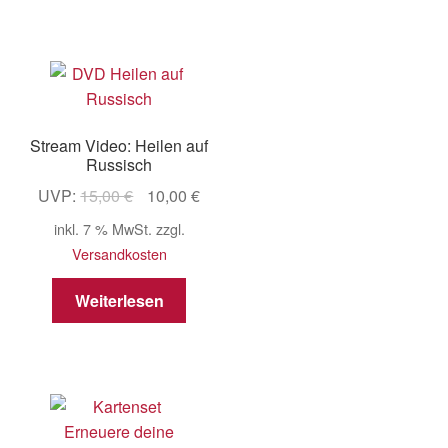
Stream Video: Heilen auf
Russisch
Ursprünglicher
Aktueller
UVP:
15,00
€
10,00
€
Preis
Preis
inkl. 7 % MwSt.
zzgl.
war:
ist:
Versandkosten
15,00 €
10,00 €.
Weiterlesen