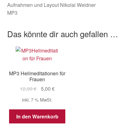
Aufnahmen und Layout Nikolai Weidner
MP3
Das könnte dir auch gefallen …
MP3 Heilmeditationen für
Frauen
Ursprünglicher
Aktueller
12,00
€
5,00
€
Preis
Preis
inkl. 7 % MwSt.
war:
ist:
12,00 €
5,00 €.
In den Warenkorb