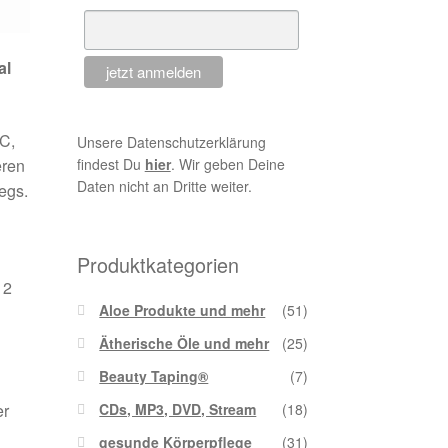
al
 C,
Unsere Datenschutzerklärung
eren
findest Du
hier
. Wir geben Deine
Daten nicht an Dritte weiter.
egs.
Produktkategorien
12
Aloe Produkte und mehr
(51)
Ätherische Öle und mehr
(25)
Beauty Taping®
(7)
CDs, MP3, DVD, Stream
(18)
er
gesunde Körperpflege
(31)