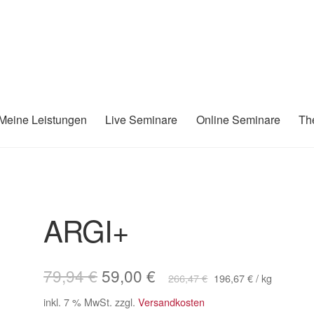
Meine Leistungen
Live Seminare
Online Seminare
Th
ARGI+
Ursprünglicher
Aktueller
79,94
€
59,00
€
266,47
€
196,67
€
/
kg
Preis
Preis
inkl. 7 % MwSt.
zzgl.
Versandkosten