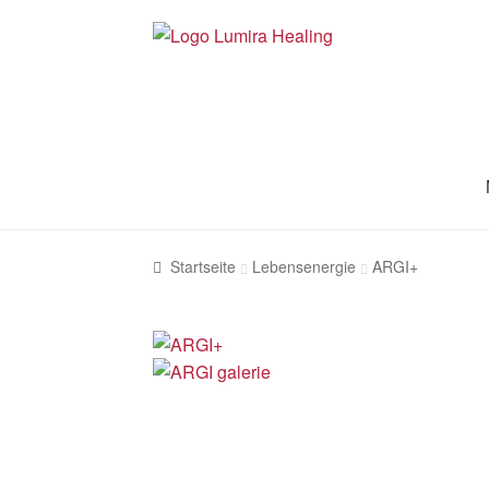
Zur
Zum
Navigation
Inhalt
springen
springen
Startseite
Lebensenergie
ARGI+