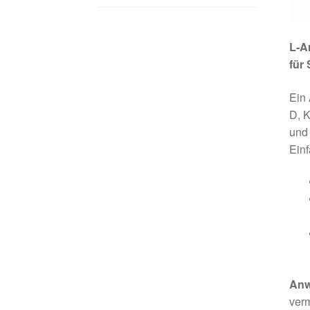
L-Ar
für
Ein
D, K
und 
Einf
An
verm