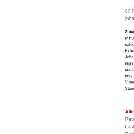
30 P
Inha
Zuta
(natü
exklu
Extra
Joha
nigra
ceras
cory
Vitam
Säur
All
Raba
Lus
Rufe