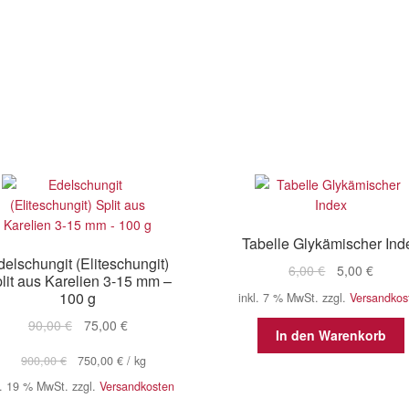
Tabelle Glykämischer Ind
elschungit (Eliteschungit)
Ursprüngliche
Aktuel
6,00
€
5,00
€
lit aus Karelien 3-15 mm –
Preis
Preis
100 g
inkl. 7 % MwSt.
zzgl.
Versandkos
war:
ist:
Ursprünglicher
Aktueller
90,00
€
75,00
€
6,00 €
5,00 €
In den Warenkorb
Preis
Preis
900,00
€
750,00
€
/
kg
war:
ist:
90,00 €
75,00 €.
l. 19 % MwSt.
zzgl.
Versandkosten