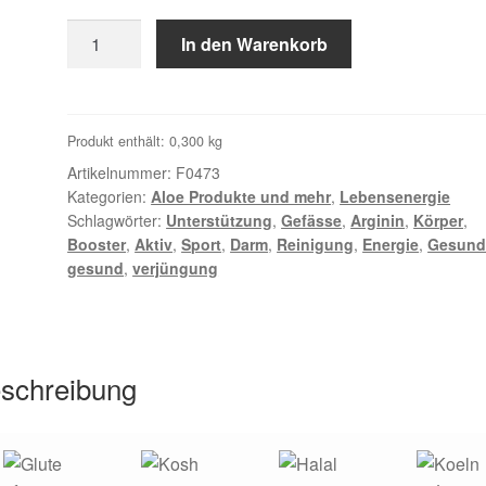
war:
ist:
ARGI+
In den Warenkorb
79,94 €
59,00 €.
Menge
Produkt enthält: 0,300
kg
Artikelnummer:
F0473
Kategorien:
Aloe Produkte und mehr
,
Lebensenergie
Schlagwörter:
Unterstützung
,
Gefässe
,
Arginin
,
Körper
,
Booster
,
Aktiv
,
Sport
,
Darm
,
Reinigung
,
Energie
,
Gesund
gesund
,
verjüngung
schreibung