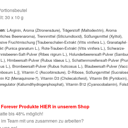
ortionsbeutel
lt: 30 x 10 g
ten
:
L-Arginin, Aroma (Zitronensäure), Trägerstoff (Maltodextrin), Aroma
rliches Beerenaroma), Trennmittel (Siliciumdioxid), Süßungsmittel (Xylitol),
sive Fruchtmischung [Traubenschalen-Extrakt (Vitis vinifera L.), Granatapfel-
kt (Punica granatum L.), Rote-Trauben-Extrakt (Vitis vinifera L.), Schwarze-
nnisbeeren-Saft-Pulver (Ribes nigrum L.), Holunderbeerensaft-Pulver (Sambu
 L.), Himbeersaft-Pulver (Rubus idaeus L.), Schattenmorellensaft-Pulver (Pru
us L.), Brombeersaft-Pulver (Rubus fruticosus L.), Blaubeersaft-Pulver (Vac
mbosum L.)], Vitamin C (Ascorbinsäure), D-Ribose, Süßungsmittel (Sucralose
in K2 (Menaquinone-7), Vitamin D3 (Cholecalciferol), Vitamin B6 (Pyridoxin),
eregulator (Kaliumdihydrogenphosphat), Vitamin B12 (Cyanocobalamin), Folsä
e Forever Produkte HIER in unserem Shop
tte bis 48% möglich!
t im Team mit uns zusammen zu arbeiten?
 uns an!