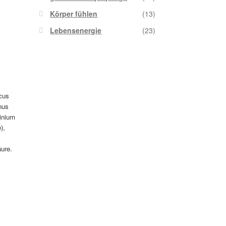
Körper fühlen
(13)
Lebensenergie
(23)
cus
nus
cinium
),
ure.