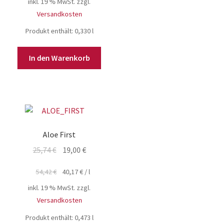
12,89 €
9,00 €.
inkl. 19 % MwSt.
zzgl.
Versandkosten
Produkt enthält: 0,330
l
In den Warenkorb
Aloe First
Ursprünglicher
Aktueller
25,74
€
19,00
€
Preis
Preis
54,42
€
40,17
€
/
l
war:
ist:
25,74 €
19,00 €.
inkl. 19 % MwSt.
zzgl.
Versandkosten
Produkt enthält: 0,473
l