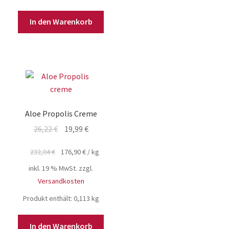
In den Warenkorb
Aloe Propolis Creme
Ursprünglicher
Aktueller
26,22
€
19,99
€
Preis
Preis
232,04
€
176,90
€
/
kg
war:
ist:
26,22 €
19,99 €.
inkl. 19 % MwSt.
zzgl.
Versandkosten
Produkt enthält: 0,113
kg
In den Warenkorb