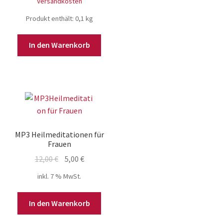
Versandkosten
Produkt enthält: 0,1
kg
In den Warenkorb
MP3 Heilmeditationen für
Frauen
Ursprünglicher
Aktueller
12,00
€
5,00
€
Preis
Preis
inkl. 7 % MwSt.
war:
ist:
12,00 €
5,00 €.
In den Warenkorb