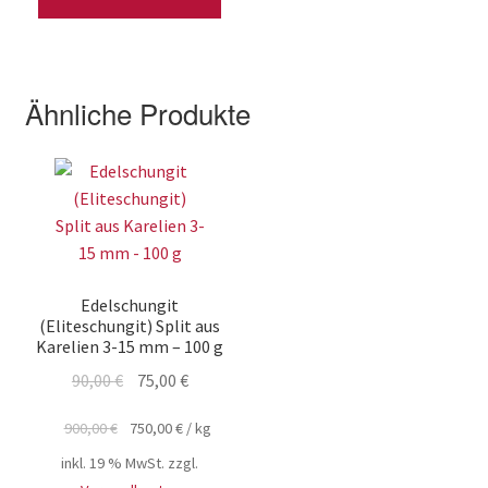
Ähnliche Produkte
Edelschungit
(Eliteschungit) Split aus
Karelien 3-15 mm – 100 g
Ursprünglicher
Aktueller
90,00
€
75,00
€
Preis
Preis
900,00
€
750,00
€
/
kg
war:
ist:
90,00 €
75,00 €.
inkl. 19 % MwSt.
zzgl.