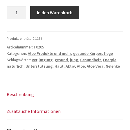
war:
ist:
Aloe
In den Warenkorb
35,71 €
26,00 €.
MSM
Gel
Menge
Produkt enthält: 0,118
l
Artikelnummer:
F0205
Kategorien:
Aloe Produkte und mehr
,
gesunde Körperpflege
Schlagwörter:
verjüngung
,
gesund
,
jung
,
Gesundheit
,
Energie
,
natürlich
,
Unterstützung
,
Haut
,
Aktiv
,
Aloe
,
Aloe Vera
,
Gelenke
Beschreibung
Zusätzliche Informationen