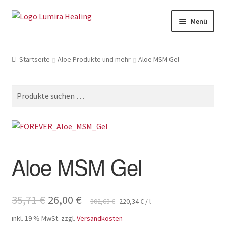
Zur
Zum
Menü
Navigation
Inhalt
springen
springen
Meine Leistungen
Startseite
Aloe Produkte und mehr
Aloe MSM Gel
Live Seminare
Online Seminare
Suche
nach:
Therapeuten
Unter
SHOP
öffnen
Aloe MSM Gel
Unter
Weitere Infos
öffnen
Ursprünglicher
Aktueller
35,71
€
26,00
€
302,63
€
220,34
€
/
l
Preis
Preis
inkl. 19 % MwSt.
zzgl.
Versandkosten