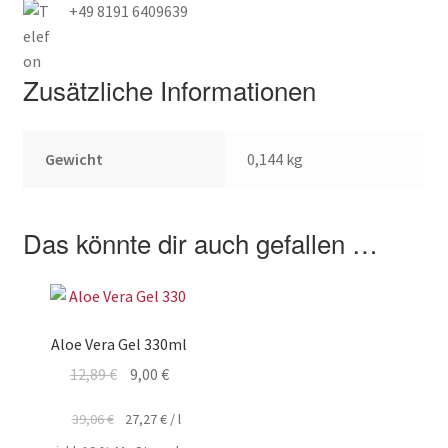
+49 8191 6409639
Zusätzliche Informationen
Gewicht
0,144 kg
Das könnte dir auch gefallen …
Aloe Vera Gel 330ml
Ursprünglicher
Aktueller
12,89
€
9,00
€
Preis
Preis
39,06
€
27,27
€
/
l
war:
ist: