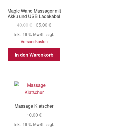
Magic Wand Massager mit
Akku und USB Ladekabel
Ursprünglicher
Aktueller
40,00
€
35,00
€
Preis
Preis
inkl. 19 % MwSt.
zzgl.
war:
ist:
Versandkosten
40,00 €
35,00 €.
In den Warenkorb
Massage Klatscher
10,00
€
inkl. 19 % MwSt.
zzgl.