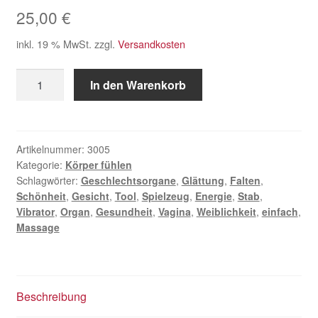
25,00
€
inkl. 19 % MwSt.
zzgl.
Versandkosten
Massagestab
In den Warenkorb
vaginal
Menge
Artikelnummer:
3005
Kategorie:
Körper fühlen
Schlagwörter:
Geschlechtsorgane
,
Glättung
,
Falten
,
Schönheit
,
Gesicht
,
Tool
,
Spielzeug
,
Energie
,
Stab
,
Vibrator
,
Organ
,
Gesundheit
,
Vagina
,
Weiblichkeit
,
einfach
,
Massage
Beschreibung