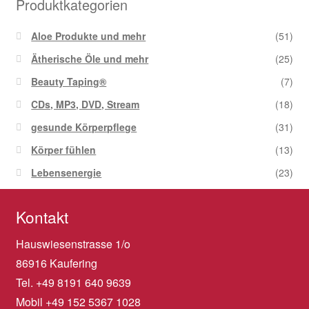
Produktkategorien
Aloe Produkte und mehr
(51)
Ätherische Öle und mehr
(25)
Beauty Taping®
(7)
CDs, MP3, DVD, Stream
(18)
gesunde Körperpflege
(31)
Körper fühlen
(13)
Lebensenergie
(23)
Kontakt
Hauswiesenstrasse 1/o
86916 Kaufering
Tel. +49 8191 640 9639
Mobil +49 152 5367 1028