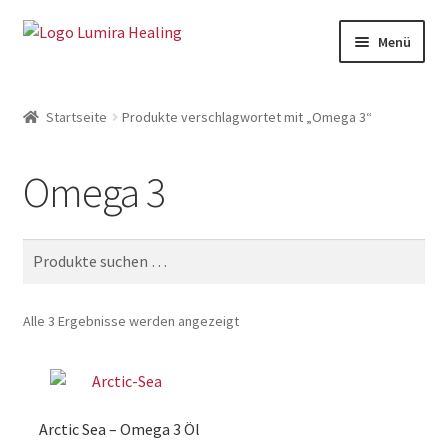
Zur
Zum
Menü
Navigation
Inhalt
springen
springen
Meine Leistungen
Startseite
Produkte verschlagwortet mit „Omega 3“
Live Seminare
Omega 3
Online Seminare
Therapeuten
Suche
Unter
SHOP
nach:
öffnen
Unter
Weitere Infos
Alle 3 Ergebnisse werden angezeigt
öffnen
Arctic Sea – Omega 3 Öl