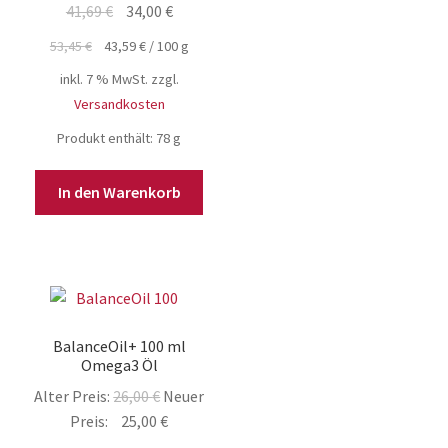
Ursprünglicher
Aktueller
41,69
€
34,00
€
Preis
Preis
53,45
€
43,59
€
/
100
g
war:
ist:
inkl. 7 % MwSt.
zzgl.
41,69 €
34,00 €.
Versandkosten
Produkt enthält: 78
g
In den Warenkorb
BalanceOil+ 100 ml
Omega3 Öl
Ursprünglicher
Alter Preis:
26,00
€
Neuer
Preis
Aktueller
Preis:
25,00
€
war:
Preis