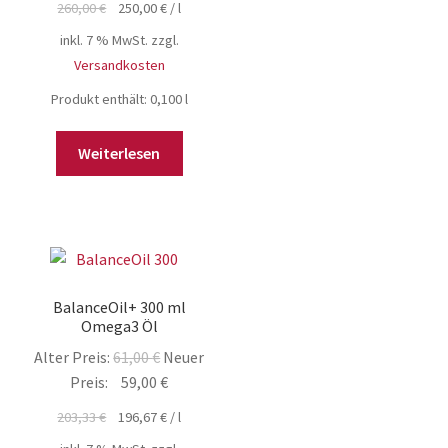
260,00
€
250,00
€
/
l
26,00 €
ist:
inkl. 7 % MwSt.
zzgl.
25,00 €.
Versandkosten
Produkt enthält: 0,100
l
Weiterlesen
BalanceOil+ 300 ml
Omega3 Öl
Ursprünglicher
Alter Preis:
61,00
€
Neuer
Preis
Aktueller
Preis:
59,00
€
war:
Preis
203,33
€
196,67
€
/
l
61,00 €
ist: