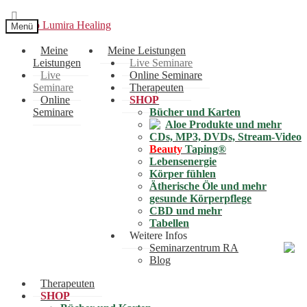
Zur
Zum
Menü
Navigation
Inhalt
springen
springen
Meine
Meine Leistungen
Leistungen
Live Seminare
Live
Online Seminare
Seminare
Therapeuten
Online
SHOP
Seminare
Bücher und Karten
Aloe Produkte und mehr
CDs, MP3, DVDs, Stream-Video
Beauty
Taping®
Lebensenergie
Körper fühlen
Ätherische Öle und mehr
gesunde Körperpflege
CBD und mehr
Tabellen
Weitere Infos
Seminarzentrum RA
Blog
Therapeuten
SHOP