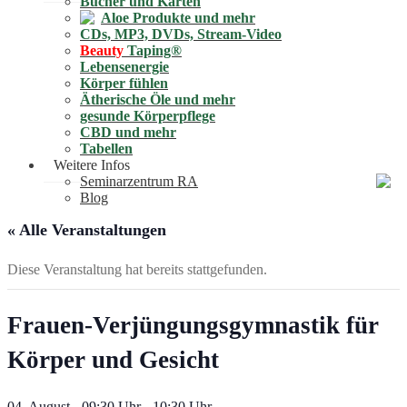
Bücher und Karten
Aloe Produkte und mehr
CDs, MP3, DVDs, Stream-Video
Beauty
Taping®
Lebensenergie
Körper fühlen
Ätherische Öle und mehr
gesunde Körperpflege
CBD und mehr
Tabellen
Weitere Infos
Seminarzentrum RA
Blog
« Alle Veranstaltungen
Diese Veranstaltung hat bereits stattgefunden.
Frauen-Verjüngungsgymnastik für
Körper und Gesicht
04. August - 09:30 Uhr
-
10:30 Uhr