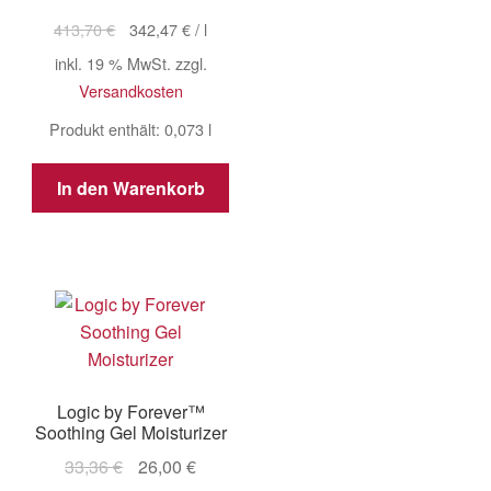
Preis
Preis
413,70
€
342,47
€
/
l
war:
ist:
inkl. 19 % MwSt.
zzgl.
30,20 €
25,00 €.
Versandkosten
Produkt enthält: 0,073
l
In den Warenkorb
Logic by Forever™
Soothing Gel Moisturizer
Ursprünglicher
Aktueller
33,36
€
26,00
€