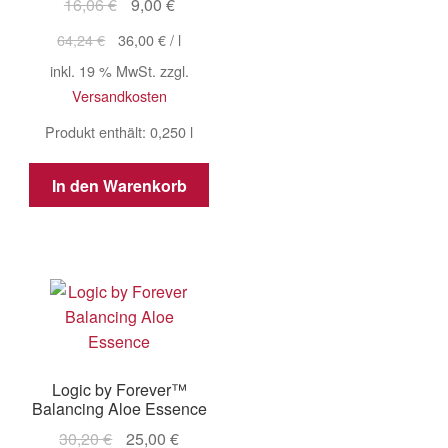
Ursprünglicher
Aktueller
16,06
€
9,00
€
Preis
Preis
64,24
€
36,00
€
/
l
war:
ist:
inkl. 19 % MwSt.
zzgl.
16,06 €
9,00 €.
Versandkosten
Produkt enthält: 0,250
l
In den Warenkorb
Logic by Forever™
Balancing Aloe Essence
Ursprünglicher
Aktueller
30,20
€
25,00
€