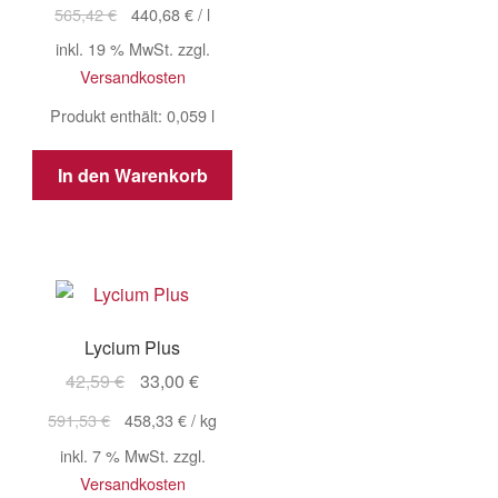
Preis
Preis
565,42
€
440,68
€
/
l
war:
ist:
inkl. 19 % MwSt.
zzgl.
33,36 €
26,00 €.
Versandkosten
Produkt enthält: 0,059
l
In den Warenkorb
Lycium Plus
Ursprünglicher
Aktueller
42,59
€
33,00
€
Preis
Preis
591,53
€
458,33
€
/
kg
war:
ist:
inkl. 7 % MwSt.
zzgl.
42,59 €
33,00 €.
Versandkosten