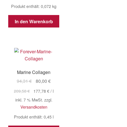
Produkt enthält: 0,072
kg
In den Warenkorb
Marine Collagen
Ursprünglicher
Aktueller
94,31
€
80,00
€
Preis
Preis
209,58
€
177,78
€
/
l
war:
ist:
inkl. 7 % MwSt.
zzgl.
94,31 €
80,00 €.
Versandkosten
Produkt enthält: 0,45
l