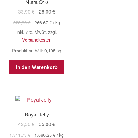
Nutra Q10
Ursprünglicher
Aktueller
33,90
€
28,00
€
Preis
Preis
322,86
€
266,67
€
/
kg
war:
ist:
inkl. 7 % MwSt.
zzgl.
33,90 €
28,00 €.
Versandkosten
Produkt enthält: 0,105
kg
In den Warenkorb
Royal Jelly
Ursprünglicher
Aktueller
42,50
€
35,00
€
Preis
Preis
1.311,73
€
1.080,25
€
/
kg