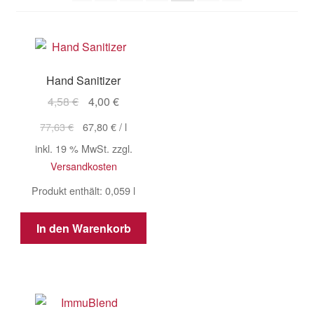
Beauty
Taping®
Lebensenergie
Hand Sanitizer
Körper fühlen
Ursprünglicher
Aktueller
4,58
€
4,00
€
Preis
Preis
77,63
€
67,80
€
/
l
Ätherische Öle und mehr
war:
ist:
inkl. 19 % MwSt.
zzgl.
4,58 €
4,00 €.
Versandkosten
gesunde Körperpflege
Produkt enthält: 0,059
l
CBD und mehr
In den Warenkorb
Tabellen
Unte
Weitere Infos
öffne