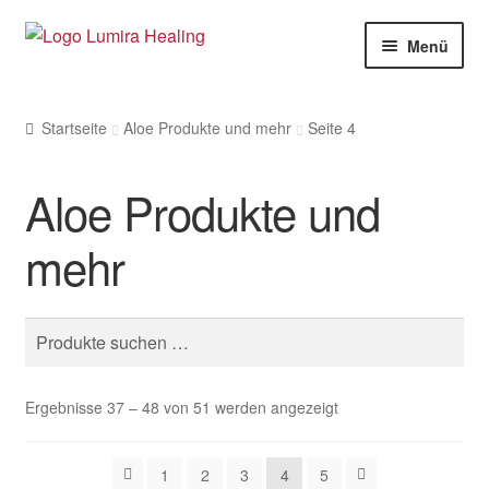
Zur
Zum
Menü
Navigation
Inhalt
springen
springen
Meine Leistungen
Startseite
Aloe Produkte und mehr
Seite 4
Live Seminare
Aloe Produkte und
Online Seminare
Therapeuten
mehr
Unte
SHOP
öffne
Suche
Bücher und Karten
nach:
Aloe Produkte und mehr
Ergebnisse 37 – 48 von 51 werden angezeigt
CDs, MP3, DVDs, Stream-Video
1
2
3
4
5