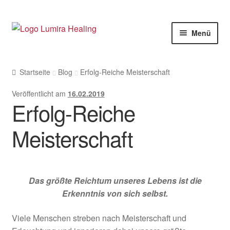
Zur
Zum
Menü
Navigation
Inhalt
springen
springen
Meine Leistungen
Startseite
Blog
Erfolg-Reiche Meisterschaft
Live Seminare
Veröffentlicht am
16.02.2019
Erfolg-Reiche
Online Seminare
Therapeuten
Meisterschaft
SHOP
Weitere Infos
Das größte Reichtum unseres Lebens ist die
Erkenntnis von sich selbst.
Viele Menschen streben nach Meisterschaft und