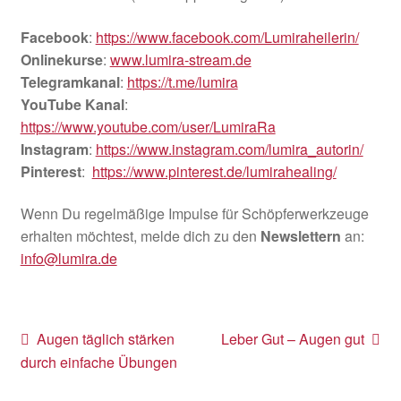
Facebook
:
https://www.facebook.com/Lumiraheilerin/
Onlinekurse
:
www.lumira-stream.de
Telegramkanal
:
https://t.me/lumira
YouTube Kanal
:
https://www.youtube.com/user/LumiraRa
Instagram
:
https://www.instagram.com/lumira_autorin/
Pinterest
:
https://www.pinterest.de/lumirahealing/
Wenn Du regelmäßige Impulse für Schöpferwerkzeuge
erhalten möchtest, melde dich zu den
Newslettern
an:
info@lumira.de
Beitragsnavigation
Vorheriger
Nächster
Augen täglich stärken
Leber Gut – Augen gut
Beitrag:
Beitrag:
durch einfache Übungen