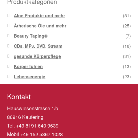
Produktkategorien
Aloe Produkte und mehr
(51)
Ätherische Öle und mehr
(25)
Beauty Taping®
(7)
CDs, MP3, DVD, Stream
(18)
gesunde Körperpflege
(31)
Körper fühlen
(13)
Lebensenergie
(23)
Kontakt
Hauswiesenstrasse 1/o
86916 Kaufering
Tel. +49 8191 640 9639
Mobil +49 152 5367 1028