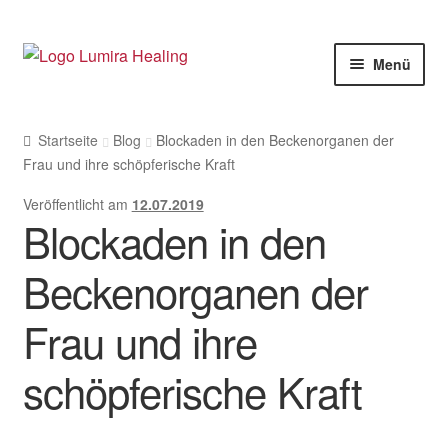
Zur
Zum
Menü
Navigation
Inhalt
springen
springen
Meine Leistungen
Startseite
Blog
Blockaden in den Beckenorganen der
Live Seminare
Frau und ihre schöpferische Kraft
Online Seminare
Veröffentlicht am
12.07.2019
Blockaden in den
Therapeuten
Beckenorganen der
Unte
SHOP
öffne
Frau und ihre
Unte
Weitere Infos
öffne
schöpferische Kraft