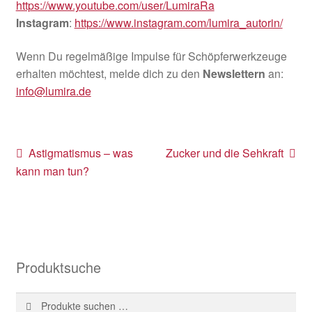
https://www.youtube.com/user/LumiraRa
Instagram
:
https://www.instagram.com/lumira_autorin/
Wenn Du regelmäßige Impulse für Schöpferwerkzeuge
erhalten möchtest, melde dich zu den
Newslettern
an:
info@lumira.de
Beitragsnavigation
Vorheriger
Nächster
Astigmatismus – was
Zucker und die Sehkraft
Beitrag:
Beitrag:
kann man tun?
Produktsuche
Suche
Suchen